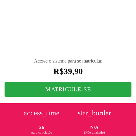
sabe muito bem para que ele serve? Então esse curso
é para você! Vamos te contar um pouquinho sobre a
história do Arduino e do seu papel na aplicação de
diversos circuitos eletrônicos. Venha desbravar esse
mundo cheio de desafios!
Acesse o sistema para se matricular.
R$
39,90
MATRICULE-SE
access_time
star_border
2h
N/A
para conclusão
(Não avaliado)