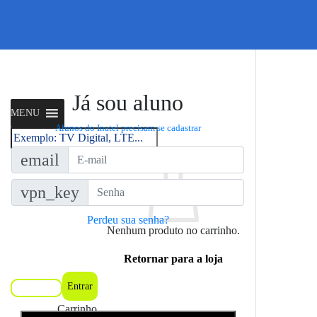
Skip
to
content
Já sou aluno
MENU
Alunos do Inatel precisam se cadastrar
Pesquisar
por:
email
vpn_key
Perdeu sua senha?
Nenhum produto no carrinho.
Retornar para a loja
Entrar
Cadastrar
Carrinho