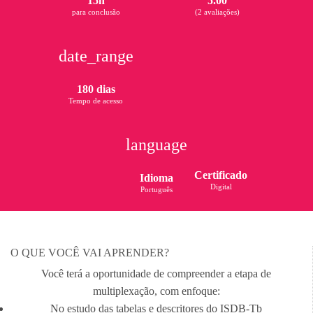
15h
5.00
para conclusão
(2 avaliações)
date_range
180 dias
Tempo de acesso
language
Certificado
Idioma
Digital
Português
O QUE VOCÊ VAI APRENDER?
Você terá a oportunidade de compreender a etapa de
multiplexação, com enfoque:
No estudo das tabelas e descritores do ISDB-Tb