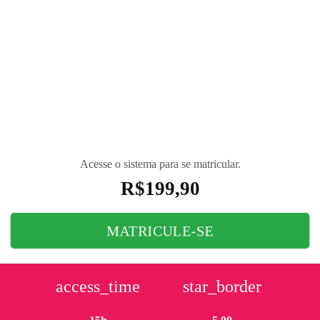
A multiplexação permite unir múltiplos sinais de
áudio e vídeo comprimidos, formando um único
fluxo para transmissão. Neste curso, conheça o
multiplexador ISDB-Tb e concilie os conceitos de
multiplexação com as configurações e parâmetros
utilizados neste equipamento.
Acesse o sistema para se matricular.
R$
199,90
MATRICULE-SE
access_time
star_border