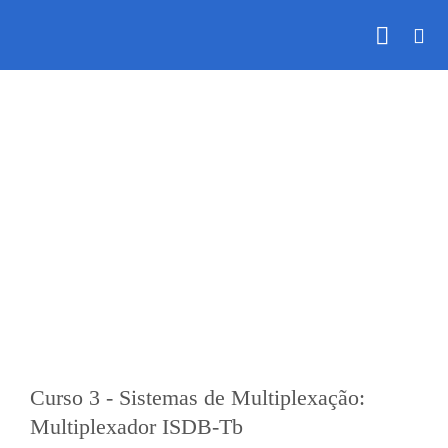
Skip
to
content
TV Digital Avançado - Da Teoria à Prática
Curso 3 - Sistemas de Multiplexação:
Multiplexador ISDB-Tb