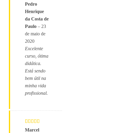
Avaliação
5
Pedro
de 5
Henrique
da Costa de
Paulo
–
23
de maio de
2020
Excelente
curso, ótima
didática.
Está sendo
bem útil na
minha vida
profissional.
Avaliação
5
Marcel