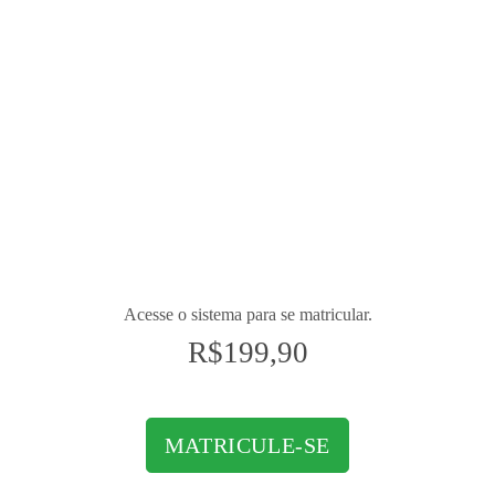
verifique como as suas etapas de implantação podem
ser realizadas, de modo planejado e organizado. O
foco deste curso é mostrar todos os procedimentos e
possíveis cenários de migração do IPv4 para o IPv6,
assim como métodos e técnicas de transição. Esta
capacitação traz, ainda, atividades práticas
executadas por meio de um software de simulação
das redes de dados.
Acesse o sistema para se matricular.
R$
199,90
MATRICULE-SE