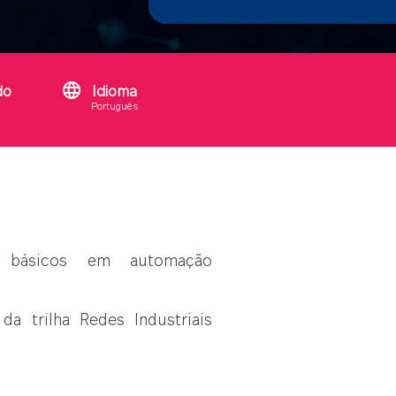
language
do
Idioma
Português
s básicos em automação
da trilha Redes Industriais