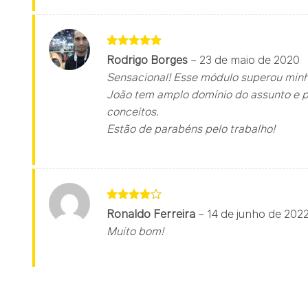
Avaliação
5
Rodrigo Borges
–
23 de maio de 2020
de 5
Sensacional! Esse módulo superou minh
João tem amplo domínio do assunto e p
conceitos.
Estão de parabéns pelo trabalho!
Avaliação
Ronaldo Ferreira
–
14 de junho de 202
4
de 5
Muito bom!