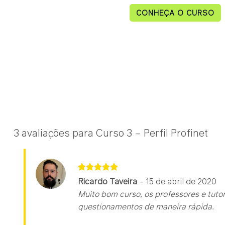
CONHEÇA O CURSO
3 avaliações para
Curso 3 – Perfil Profinet
Avaliação
5
Ricardo Taveira
–
15 de abril de 2020
de 5
Muito bom curso, os professores e tut
questionamentos de maneira rápida.