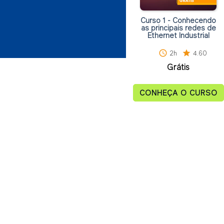
Curso 1 - Conhecendo
as principais redes de
Ethernet Industrial
schedule
2h
star
4.60
Grátis
CONHEÇA O CURSO