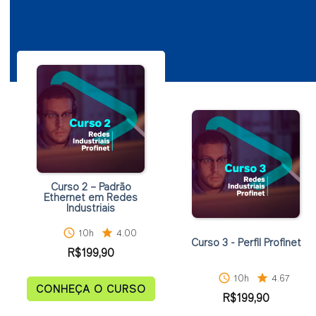
Curso 2 – Padrão
Ethernet em Redes
Industriais
schedule
10h
star
4.00
Curso 3 - Perfil Profinet
R$
199,90
schedule
10h
star
4.67
CONHEÇA O CURSO
R$
199,90