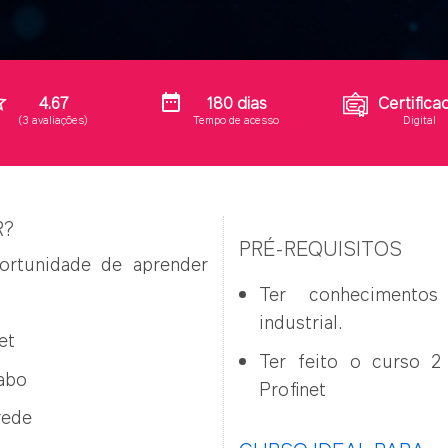
order
date_range
4.67
180 dias
Certifica
(3 avaliações)
Tempo de acesso
Digital
R?
PRÉ-REQUISITOS
ortunidade de aprender
Ter conhecimento
industrial.
et
Ter feito o curso 2 
abo
Profinet
rede