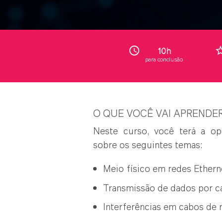
access_time
star_b
10h
para conclusão
O QUE VOCÊ VAI APRENDE
Neste curso, você terá a op
sobre os seguintes temas:
Meio físico em redes Ethern
Transmissão de dados por c
Interferências em cabos de 