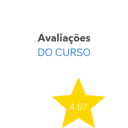
Avaliações
DO CURSO
star
4.67