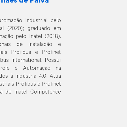
hães de Paiva
omação Industrial pelo
onal (2020); graduado em
ação pelo Inatel (2018).
ionais de instalação e
ais Profibus e Profinet
bus International. Possui
trole e Automação na
dos à Indústria 4.0. Atua
riais Profibus e Profinet
a do Inatel Competence