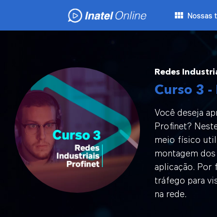
Skip
Nossas t
to
content
Redes Industria
Curso 3 - 
Você deseja ap
Profinet? Neste
meio físico uti
montagem dos c
aplicação. Por 
tráfego para vi
na rede.