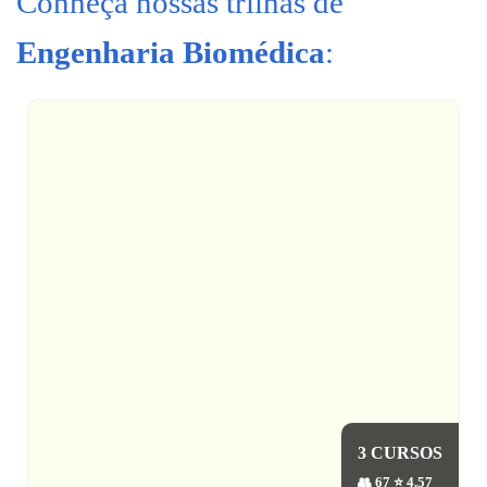
Conheça nossas trilhas de
Engenharia Biomédica
:
3 CURSOS
👥 67 ⭐ 4.57