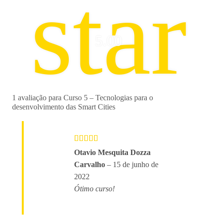
star
5.00
1 avaliação para
Curso 5 – Tecnologias para o
desenvolvimento das Smart Cities
Avaliação
5
Otavio Mesquita Dozza
de 5
Carvalho
–
15 de junho de
2022
Ótimo curso!