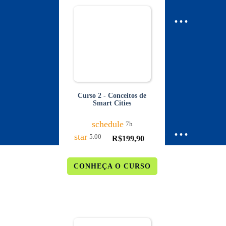
...
Curso 2 - Conceitos de
Smart Cities
...
schedule
7h
star
5.00
R$
199,90
CONHEÇA O CURSO