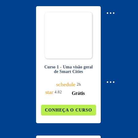
...
Curso 1 - Uma visão geral
de Smart Cities
...
schedule
2h
star
4.82
Grátis
CONHEÇA O CURSO