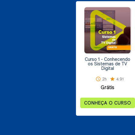
Curso 1 - Conhecendo
os Sistemas de TV
Digital
schedule
2h
star
4.91
Grátis
CONHEÇA O CURSO