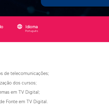
language
do
Idioma
Português
s de telecomunicações;
ização dos cursos;
temas em TV Digital;
de Fonte em TV Digital.