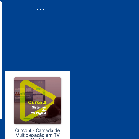
...
Curso 4 - Camada de
Multiplexação em TV