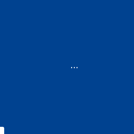
...
...