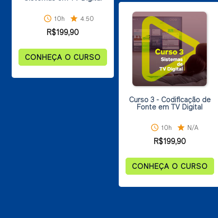
schedule
10h
star
4.50
R$
199,90
CONHEÇA O CURSO
Curso 3 - Codificação de
Fonte em TV Digital
schedule
10h
star
N/A
R$
199,90
CONHEÇA O CURSO