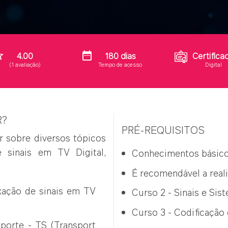
order
date_range
4.00
180 dias
Certifica
(1 avaliação)
Tempo de acesso
Digital
R?
PRÉ-REQUISITOS
r sobre diversos tópicos
 sinais em TV Digital,
Conhecimentos básico
É recomendável a real
xação de sinais em TV
Curso 2 - Sinais e Sis
Curso 3 - Codificação 
porte - TS (Transport