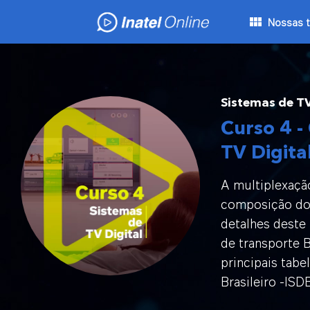
Skip
Nossas t
to
content
Sistemas de TV
Curso 4 
TV Digita
A multiplexaçã
composição dos
detalhes deste
de transporte 
principais tabe
Brasileiro -ISD