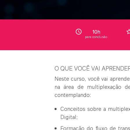
access_time
star_b
10h
para conclusão
O QUE VOCÊ VAI APRENDE
Neste curso, você vai aprende
na área de multiplexação de
contemplando:
Conceitos sobre a multiple
Digital;
Formação do fluxo de trans