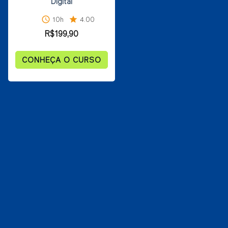
Digital
schedule
10h
star
4.00
R$
199,90
CONHEÇA O CURSO