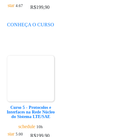
star
4.67
R$
199,90
CONHEÇA O CURSO
Curso 5 - Protocolos e
Interfaces na Rede Núcleo
do Sistema LTE/SAE
schedule
10h
star
5.00
R$
199,90