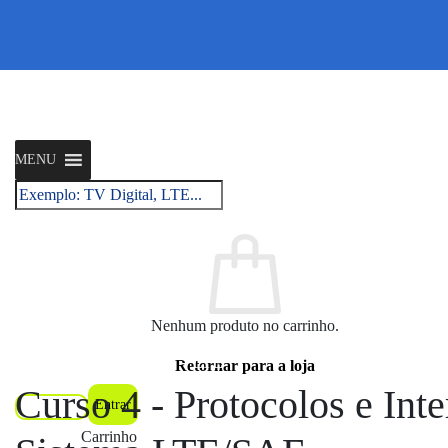
Skip
to
content
MENU
Pesquisar
por:
Nenhum produto no carrinho.
Tecnologia celular 4G - LTE
Retornar para a loja
Curso 4 - Protocolos e Int
Entrar
Cadastrar
Carrinho