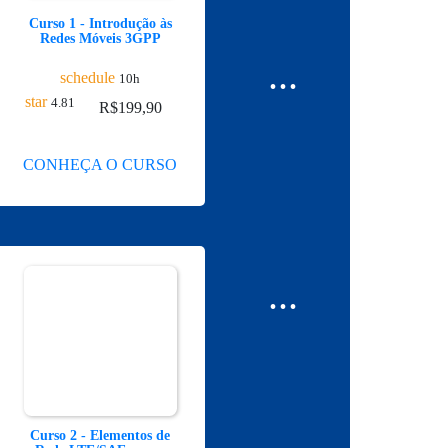
Curso 1 - Introdução às
Redes Móveis 3GPP
...
schedule
10h
star
4.81
R$
199,90
CONHEÇA O CURSO
...
Curso 2 - Elementos de