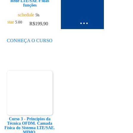
Rede LTE/SAE e suas
funções
schedule
5h
...
star
5.00
R$
199,90
CONHEÇA O CURSO
Curso 3 - Princípios da
Técnica OFDM. Camada
Física do Sistema LTE/SAE.
MIMO.