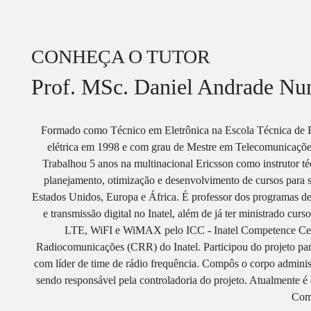
CONHEÇA O TUTOR
Prof. MSc. Daniel Andrade Nu
Formado como Técnico em Eletrônica na Escola Técnica de E
elétrica em 1998 e com grau de Mestre em Telecomunicações
Trabalhou 5 anos na multinacional Ericsson como instrutor téc
planejamento, otimização e desenvolvimento de cursos pa
Estados Unidos, Europa e África. É professor dos programas d
e transmissão digital no Inatel, além de já ter ministrado 
LTE, WiFI e WiMAX pelo ICC - Inatel Competence Cente
Radiocomunicações (CRR) do Inatel. Participou do projeto par
com líder de time de rádio frequência. Compôs o corpo administ
sendo responsável pela controladoria do projeto. Atualmente é
Com