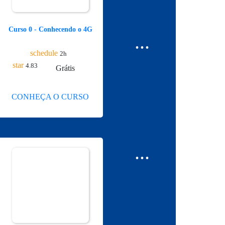
Curso 0 - Conhecendo o 4G
...
schedule
2h
star
4.83
Grátis
CONHEÇA O CURSO
...