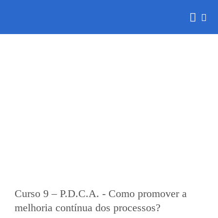
Skip
to
content
Domine as 10 principais Ferramentas de Gestão
Curso 9 – P.D.C.A. - Como promover a
melhoria contínua dos processos?