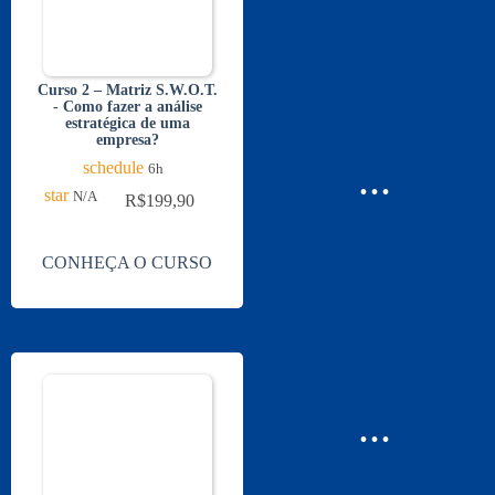
Curso 2 – Matriz S.W.O.T.
- Como fazer a análise
estratégica de uma
empresa?
...
schedule
6h
star
N/A
R$
199,90
CONHEÇA O CURSO
...