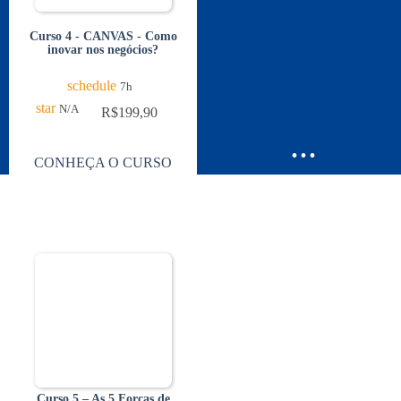
Curso 4 - CANVAS - Como
inovar nos negócios?
schedule
7h
star
N/A
R$
199,90
...
CONHEÇA O CURSO
Curso 5 – As 5 Forças de