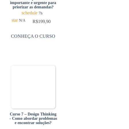
importante e urgente para
priorizar as demandas?
schedule
7h
star
N/A
R$
199,90
CONHEÇA O CURSO
Curso 7 – Design Thinking
- Como abordar problemas
e encontrar soluções?