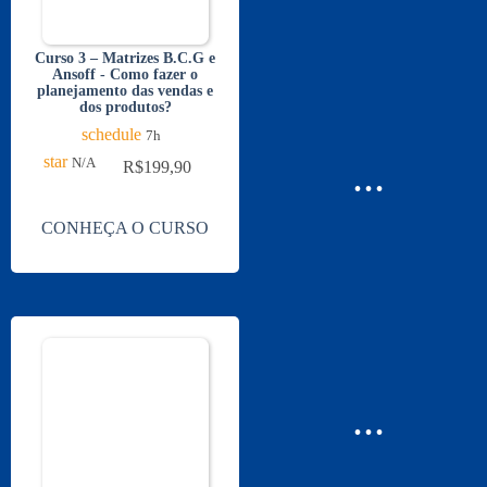
Curso 3 – Matrizes B.C.G e
Ansoff - Como fazer o
planejamento das vendas e
dos produtos?
schedule
7h
star
...
N/A
R$
199,90
CONHEÇA O CURSO
...