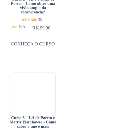
Porter - Como obter uma
visão ampla da
concorrência?
schedule
5h
star
N/A
R$
199,90
CONHEÇA O CURSO
Curso 6 – Lei de Pareto e
Matriz Eisenhower - Como
saber o que é mais