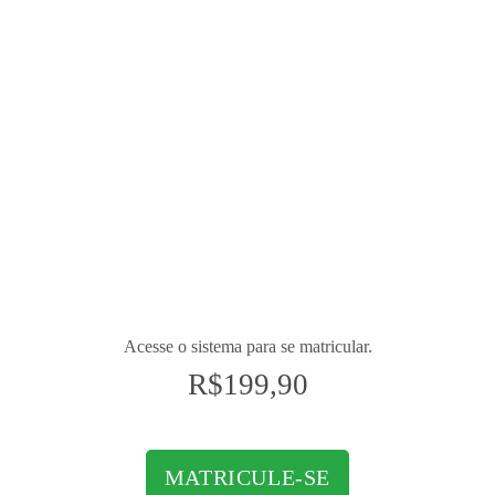
Aprenda e domine a técnica PDCA de melhoria
contínua que elevou o Japão no pós-guerra à
potência mundial:
P
lan
(planejar),
D
o
(fazer),
C
heck
(checar),
A
ct
ou
A
djust
(agir ou ajustar). É uma
ferramenta baseada na repetição de 4 passos em
processos sucessivos, buscando a
melhoria de forma
continuada
para garantir o alcance das metas
necessárias. Seu foco é tornar os processos mais
ágeis, claros e objetivos.
Acesse o sistema para se matricular.
R$
199,90
MATRICULE-SE