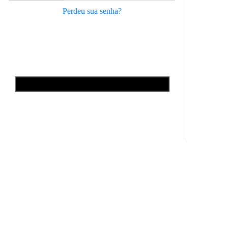
Perdeu sua senha?
Acessar
Ainda não é nosso aluno?
Clique no botão abaixo e comece a transformar a sua carreira com
o
Inatel Online!