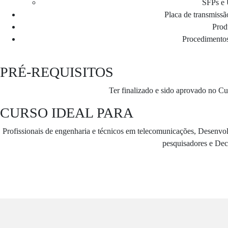
SFPs e 
Placa de transmissã
Produ
Procedimentos
PRÉ-REQUISITOS
Ter finalizado e sido aprovado no 
CURSO IDEAL PARA
Profissionais de engenharia e técnicos em telecomunicações, Desenvol
pesquisadores e Dec