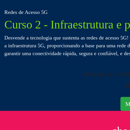
Redes de Acesso 5G
Curso 2 - Infraestrutura e
Nenhum produto no carrinho.
Desvende a tecnologia que sustenta as redes de acesso 5G
Retornar para a loja
a infraestrutura 5G, proporcionando a base para uma rede d
garantir uma conectividade rápida, segura e confiável, e d
Acesse o siste
R
M