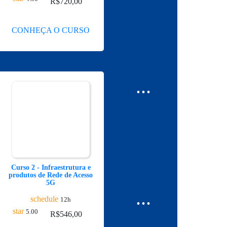
R$
720,00
CONHEÇA O CURSO
...
Curso 2 - Infraestrutura e
produtos de Rede de Acesso
5G
...
schedule
12h
star
5.00
R$
546,00