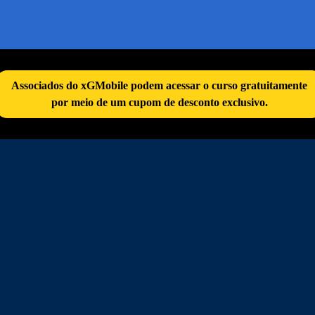
Skip
to
content
Associados do xGMobile podem acessar o curso gratuitamente
por meio de um cupom de desconto exclusivo.
MENU
Pesquisar
por:
Nenhum produto no carrinho.
Retornar para a loja
Entrar
Cadastrar
Carrinho