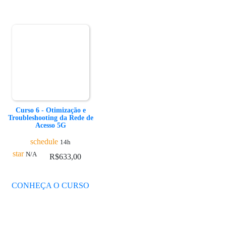
Curso 6 - Otimização e
Troubleshooting da Rede de
Acesso 5G
schedule
14h
star
N/A
R$
633,00
CONHEÇA O CURSO