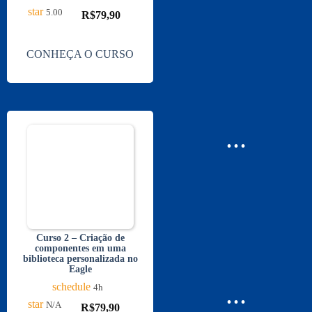
star
5.00
R$
79,90
CONHEÇA O CURSO
...
Curso 2 – Criação de
componentes em uma
biblioteca personalizada no
Eagle
...
schedule
4h
star
N/A
R$
79,90