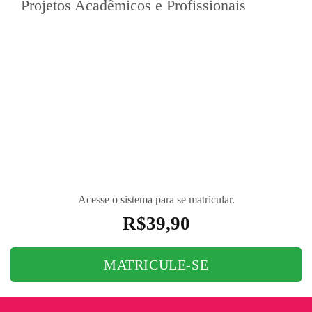
Projetos Acadêmicos e Profissionais
Aprenda a utilizar o AutoCAD, a ferramenta líder
em desenho técnico assistido por computador, com
foco nas necessidades específicas da engenharia.
Este curso aborda as ferramentas essenciais para a
criação, edição e finalização de projetos acadêmicos
e profissionais, ajudando você a transformar ideia
em desenhos técnicos precisos e profissionais.
Acesse o sistema para se matricular.
R$
39,90
MATRICULE-SE