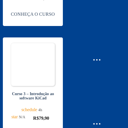
CONHEÇA O CURSO
...
Curso 3 – Introdução ao
software KiCad
schedule
4h
star
...
N/A
R$
79,90