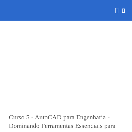
Skip
to
content
Empreendedorismo Maker
Curso 5 - AutoCAD para Engenharia -
Dominando Ferramentas Essenciais para