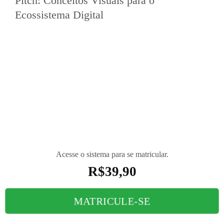
Pitch: Conceitos Visuais para o
Ecossistema Digital
O Problema: A falta de clareza e credibilidade visual
em ambientes de alta pressão (Vendas, Pitch, defesas
de projetos) pode ser custosa;
A Solução: O curso "Design Estratégico para Vendas
e Pitch" transforma as apresentações em Outdoors
Visuais Estratégicos. Não se trata de estética, mas de
funcionalidade.
Acesse o sistema para se matricular.
R$
39,90
MATRICULE-SE