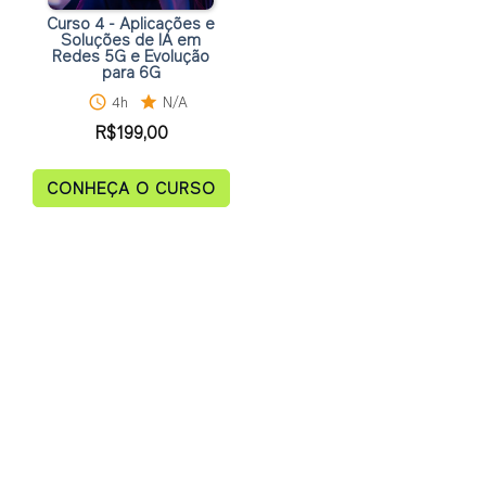
Curso 4 - Aplicações e
Soluções de IA em
Redes 5G e Evolução
para 6G
schedule
4h
star
N/A
R$
199,00
CONHEÇA O CURSO