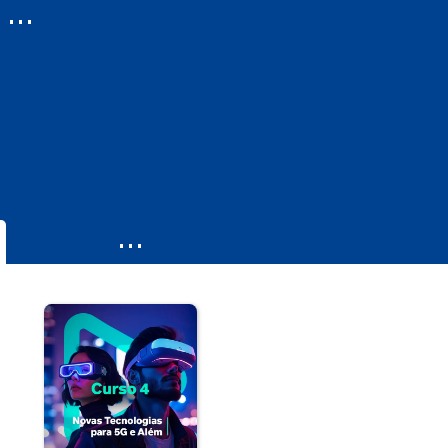
...
...