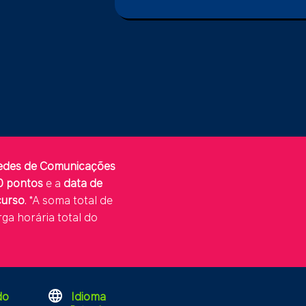
Redes de Comunicações
60 pontos
e a
data de
curso
. *A soma total de
ga horária total do
language
do
Idioma