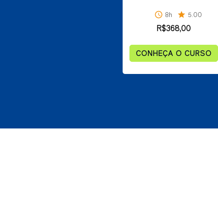
schedule
8h
star
5.00
R$
368,00
CONHEÇA O CURSO