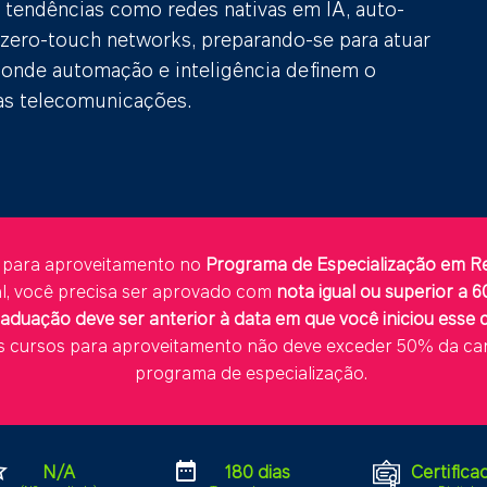
 tendências como redes nativas em IA, auto-
 zero-touch networks, preparando-se para atuar
onde automação e inteligência definem o
s telecomunicações.
el para aproveitamento no
Programa de Especialização em 
tal, você precisa ser aprovado com
nota igual ou superior a 
aduação deve ser anterior à data em que você iniciou esse 
s cursos para aproveitamento não deve exceder 50% da car
programa de especialização.
order
date_range
N/A
180 dias
Certifica