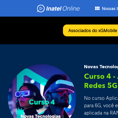
Skip
Nossas t
to
content
Associados do xGMobile 
Novas Tecnolo
Curso 4 -
Redes 5G
No curso Aplic
para 6G, você e
aplicada na RA