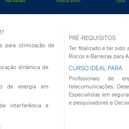
(Não avaliado)
Tempo de acesso
Digital
R?
PRÉ-REQUISITOS
s para otimização de
Ter finalizado e
ter
sido 
Riscos e Barreiras para
locação dinâmica de
CURSO IDEAL PARA
Profissionais de e
mo de energia em
telecomunicações, Desen
Especialistas em segura
e pesquisadores e Decis
e interferência e
: