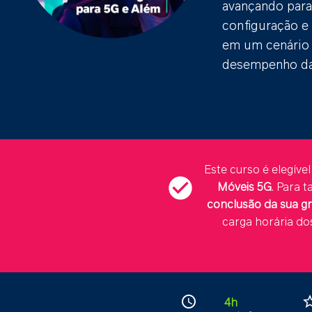
avançando para
configuração e
em um cenário 
desempenho da
Este curso é elegív
check_circle
Móveis 5G
. Para 
conclusão da sua gr
carga horária do
access_time
star_b
4h