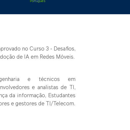
Português
aprovado no Curso
3
-
Desafios,
 Adoção de IA em Redes Móveis
.
ngenharia e técnicos em
volvedores e analistas de TI,
nça da informação, Estudantes
ores e gestores de TI/Telecom.