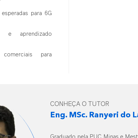
s esperadas para 6G
h e aprendizado
 comerciais para
CONHEÇA O TUTOR
Eng. MSc. Ranyeri do 
Graduado pela PUC Minas e Mestr